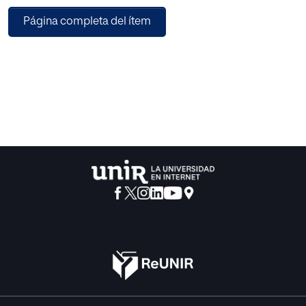
cualidades que integran la persona: la educación integral.
Página completa del ítem
Debemos conocer los distintos ámbitos sociales en los
que la persona se mueve y entender la incidencia de cada
uno en la formación de la personalidad. La educación de la
sociabilidad es una de las tareas primordiales de los
centros educativos, que llegan a aspectos que no se dan
en el ámbito familiar o en otros contextos. En concreto, en
el tema de la educación en la relación entre iguales; surge
aquí el debate acerca de la importancia del currículum
oculto en la escuela. La educación en valores y en la
sociabilidad cobra especial importancia a la hora de
prevenir y afrontar los conflictos; en este aspecto, debe
ganarse la batalla contra el exclusivismo. La etapa de la
educación Secundaria generalmente ocupa parte de la
época en que los alumnos viven su adolescencia. La
educación en valores y en la sociabilidad se hace
especialmente interesante en este momento. Buena
cuenta de ello vemos en gran parte de la legislación sobre