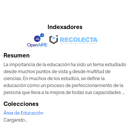
Indexadores
Resumen
La importancia de la educación ha sido un tema estudiado
desde muchos puntos de vista y desde multitud de
ciencias. En muchos de los estudios, se define la
educación como un proceso de perfeccionamiento de la
persona que lleva a la mejora de todas sus capacidades y
cualidades, y que tiene un fin. El sistema educativo de la
Colecciones
educación personalizada se fundamenta en la dignidad
Área de Educación
de la persona y pone la atención en que es persona.
Cargando...
Resumiendo muchas teorías, decimos que para que exista
verdadera educación es necesario atenerse a todas las