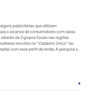
agens publicitárias que utilizam
para o alcance de consumidores com baixa
 através de 3 grupos focais nas regiões
mulheres inscritos no "Cadastro Único" do
zadas com esse perfil de renda. A pesquisa se
 comunicação é concebida como um processo
dutora de sentido. Os resultados apontam
e engajar esse target em específico e
 formatos análogos.
+