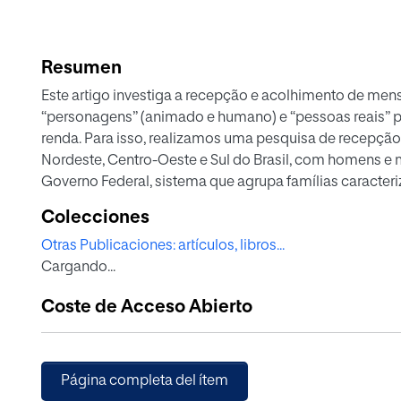
Resumen
Este artigo investiga a recepção e acolhimento de mens
“personagens” (animado e humano) e “pessoas reais” 
renda. Para isso, realizamos uma pesquisa de recepção,
Nordeste, Centro-Oeste e Sul do Brasil, com homens e 
Governo Federal, sistema que agrupa famílias caracteri
fundamentou na perspectiva sociocultural, na qual a
Colecciones
cultural complexo e a audiência reconhecida como pro
Otras Publicaciones: artículos, libros...
para os níveis de eficácia dos formatos para persuadir 
Cargando...
aprendizados que podem nortear a aplicação futura de
Coste de Acceso Abierto
Página completa del ítem