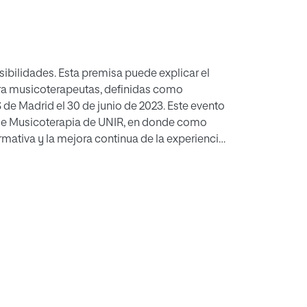
ibilidades. Esta premisa puede explicar el
ra musicoterapeutas, definidas como
 de Madrid el 30 de junio de 2023. Este evento
r de Musicoterapia de UNIR, en donde como
mativa y la mejora continua de la experiencia
eriguar si las ideas y teorías compartidas en
sionales de los estudiantes, es decir, doy valor
. Sin esta traslación no estaríamos cumpliendo
́mica de fuerzas debe estar combinada para