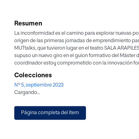
Resumen
La inconformidad es el camino para explorar nuevas pos
origen de las primeras jornadas de emprendimiento pa
MUTtalks, que tuvieron lugar en el teatro SALA ARAPILES
supuso un nuevo giro en el guion formativo del Máste
coordinador estoy comprometido con la innovación for
de aprendizaje. Concentro una parte de mi gestión en av
Colecciones
la titulación llegan a ser aplicadas en las carreras profe
Nº 5, septiembre 2023
a la transformación de la energía potencial en cinética
Cargando...
con el objetivo fundamental de un posgrado. Esta dina
que sea fructífera.
Página completa del ítem