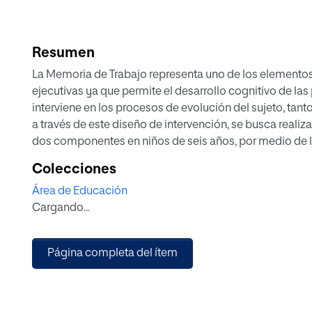
Resumen
La Memoria de Trabajo representa uno de los elemento
ejecutivas ya que permite el desarrollo cognitivo de la
interviene en los procesos de evolución del sujeto, tan
a través de este diseño de intervención, se busca realiz
dos componentes en niños de seis años, por medio de la
que desarrollen las habilidades de la Memoria Operativa
Colecciones
Por lo tanto se plantean 12 sesiones de trabajo, de las cua
Área de Educación
actividades de intervención y 2 se utilizan para hacer l
Cargando...
de comenzar el proceso, para saber el nivel inicial en el
la Memoria de Trabajo como en música) y otra para la e
las sesiones. Además de la Memoria de Trabajo, se trab
Página completa del ítem
atención, el control inhibitorio, el pensamiento creativo
ajustando estos contenidos a temas musicales como las f
las figuras y las notas musicales. Queda planteado ento
que la intervención cognitiva a través del entrenamient