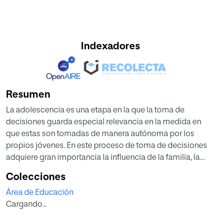
Indexadores
Resumen
La adolescencia es una etapa en la que la toma de
decisiones guarda especial relevancia en la medida en
que estas son tomadas de manera autónoma por los
propios jóvenes. En este proceso de toma de decisiones
adquiere gran importancia la influencia de la familia, la
escuela y los amigos y es en esos contextos donde el
Colecciones
adolescente puede desarrollar virtudes que le permitan
Área de Educación
fortalecer su carácter para identificar su proyecto de vida.
Cargando...
El presente trabajo tiene como objetivo principal el diseño
de un programa de intervención para educar el carácter