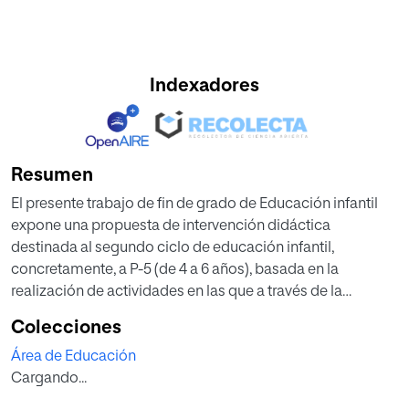
Indexadores
Resumen
El presente trabajo de fin de grado de Educación infantil
expone una propuesta de intervención didáctica
destinada al segundo ciclo de educación infantil,
concretamente, a P-5 (de 4 a 6 años), basada en la
realización de actividades en las que a través de la
narración, la música y los masajes se logre un estado de
Colecciones
relajación para afrontar mejor su día, para impedir que el
Área de Educación
niño1 pueda llegar a sufrir estrés, y que, a su vez, le dote de
Cargando...
recursos que pueda aplicar él mismo para hacer frente al
estrés en cualquier momento de su vida.