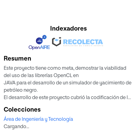
Indexadores
Resumen
Este proyecto tiene como meta, demostrar la viabilidad
del uso de las librerías OpenCL en
JAVA para el desarrollo de un simulador de yacimiento de
petróleo negro.
El desarrollo de este proyecto cubrió la codificación de los
módulos CPU en JAVA y los
Colecciones
módulos GPU en JAVA mediante el uso de la librería JOCL
Área de Ingeniería y Tecnología
que permitió implementar el
Cargando...
paquete OpenCL.
Posteriormente, se realizó el desarrollo de una interface