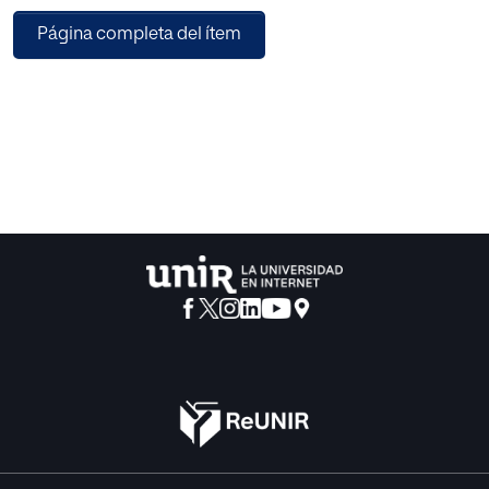
mediante el uso de la librería JAVAFX
Página completa del ítem
para el diseño de las ventanas de los datos de entrada
para facilitar la configuración del caso
de simulación, así como las ventanas para la visualización
de los datos 2D y 3D de salida.
Finalmente, se realizaron dos casos de evaluación de la
aplicación desarrollada cuyos
resultados fueron comparados con el simulador
comercial IMEX de la Compañía Computer
Modeling Group mostrando resultados muy similares al
programa comercial.