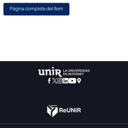
aumentada, la gamificación y la digitalización 3D
Página completa del ítem
impactan tanto en la formación académica como en el
desarrollo de competencias profesionales. Desde el uso
de las habilidades blandas y la alfabetización digital hasta
la creación de tutoriales educativos y el periodismo
mediante dispositivos móviles, este compendio examina
las nuevas formas de mediación tecnológica y su
influencia en la nueva pedagogía.