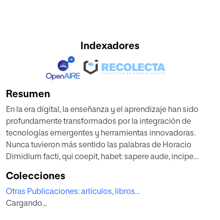
Indexadores
Resumen
En la era digital, la enseñanza y el aprendizaje han sido
profundamente transformados por la integración de
tecnologías emergentes y herramientas innovadoras.
Nunca tuvieron más sentido las palabras de Horacio
Dimidium facti, qui coepit, habet: sapere aude, incipe
(Quien ha comenzado, ya ha hecho la mitad: atrévete a
Colecciones
saber, empieza) pues hay que ser valiente para adentrase
Otras Publicaciones: artículos, libros...
en este nuevo mundo digital. Nuevos aprendizajes
Cargando...
tecnologizados con aplicaciones culturales y didácticas
explora cómo metodologías como la realidad