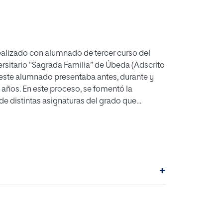
realizado con alumnado de tercer curso del
ersitario “Sagrada Familia” de Úbeda (Adscrito
e este alumnado presentaba antes, durante y
años. En este proceso, se fomentó la
e distintas asignaturas del grado que
omento, actuando de forma coordinada para
La metodología de investigación se basó en la
ués al alumnado participante. Los datos
 11Pro para datos cualitativos. Los resultados
n medida la motivación del alumnado y a su
+