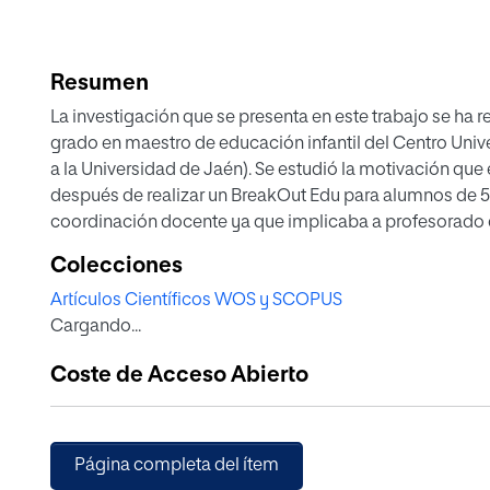
Resumen
La investigación que se presenta en este trabajo se ha 
grado en maestro de educación infantil del Centro Univ
a la Universidad de Jaén). Se estudió la motivación qu
después de realizar un BreakOut Edu para alumnos de 5 
coordinación docente ya que implicaba a profesorado d
actuaron como guías de apoyo al alumnado en todo m
Colecciones
que la actividad englobara contenidos de todas ellas. 
Artículos Científicos WOS y SCOPUS
puesta en práctica de esta actividad, encuestando desp
Cargando...
fueron analizados posteriormente con el programa Nvivo
muestran que este tipo de actuaciones aumenta en gra
Coste de Acceso Abierto
vez favorece la adquisición de contenidos.
Página completa del ítem