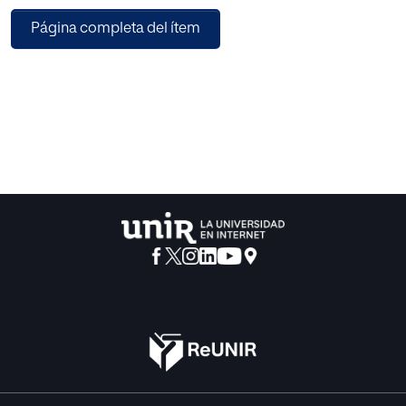
gamificación y aula invertida”.
Página completa del ítem
En primer lugar, se lleva a cabo una revisión bibliográfica
para describir las metodologías de
forma detallada y de menor a mayor concreción en
cuanto a los términos sanitarios en la
enseñanza. Seguidamente, se desarrolla la propuesta de
intervención diseñada por sesiones,
describiendo actividades, agrupaciones, metodologías,
evaluaciones, etc.
Por último, se han conseguido todos los objetivos
marcados en el comienzo del trabajo, se ha
realizado una búsqueda bibliográfica de las
metodologías, se han diseñado actividades
participativas e innovadoras para la UT, y se ha elaborado
un método alternativo de
evaluación que pretende fomentar la motivación y el
compromiso de los estudiantes.