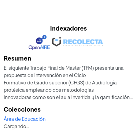
Indexadores
Resumen
El siguiente Trabajo Final de Máster (TFM) presenta una
propuesta de intervención en el Ciclo
Formativo de Grado superior (CFGS) de Audiología
protésica empleando dos metodologías
innovadoras como son el aula invertida y la gamificación.
En él se pretenden desarrollar los
Colecciones
contenidos del módulo de “Acústica y elementos de
Área de Educación
protección sonora” en la Unidad de
Cargando...
Trabajo (UT) llamada “Explorando el mundo de la acústica
y la protección sonora mediante