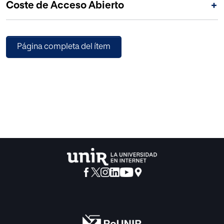
Coste de Acceso Abierto
+
creación de personajes, la estructura y el diálogo, así
como la presencia de yuxtaposición y fragmentación en
dicha creación.
Página completa del ítem