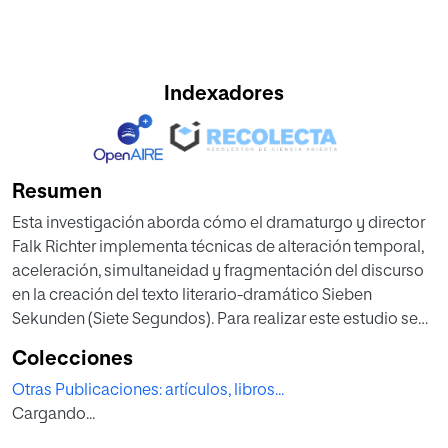
Indexadores
Resumen
Esta investigación aborda cómo el dramaturgo y director
Falk Richter implementa técnicas de alteración temporal,
aceleración, simultaneidad y fragmentación del discurso
en la creación del texto literario-dramático Sieben
Sekunden (Siete Segundos). Para realizar este estudio se
realiza una aproximación a su momento contemporáneo
Colecciones
y al espectador hiperestimulado actual, que impone una
Otras Publicaciones: artículos, libros...
recepción específica y un consumo cultural alterado. Tras
Cargando...
estos dos apartados se realiza un análisis de los
principales vectores del texto teatral de Richter, que son la