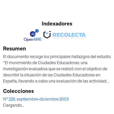
Indexadores
Resumen
El documento recoge los principales hallazgos del estudio
"El movimiento de Ciudades Educadoras: una
investigación evaluativa que se realizó con el objetivo de
describir la situación de las Ciudades Educadoras en
España, llevando a cabo una evaluación de las actividades
de los Ayuntamientos, de la implicación de los mismos en
Colecciones
el movimiento de Ciudades Educadoras y el desarrollo de
Nº 226, septiembre-diciembre 2003
experiencias por parte de los municipios
Cargando...
En el transcurso del artículo especificamos los pasos