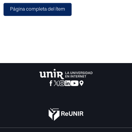
seguidos durante el desarrollo de la investigación:
Página completa del ítem
objetivos, metodología, muestra, instrumento de medida,
estructura del cuestionario, fiabilidad del cuestionario, y
análisis de datos. El estudio concluye con los resultados
obtenidos tras el análisis de la categoría " Identificación
de Programas" . Se proponen aspectos para la mejora de
la ciudad como ente educador y el desarrollo de
actividades para una más completa adaptación a la carta
de Ciudades Educadoras.