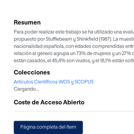
Resumen
Para poder realizar este trabajo se ha utilizado una ev
propuesto por Stufflebeam y Shinkfield (1987). La mues
nacionalidad española, con edades comprendidas entre l
relación al género agrupa un 73% de mujeres y un 27% de hombres. En razón al estado civil, el 36,3%
están casados, el 45,4% son viudos, y el 18,1% están solteros. Se destaca la interpretación de
pictogramas en un EVEA como elemento visual y de orientación importante para una correcta
Colecciones
manipulación por los alumnos mayores.
Artículos Científicos WOS y SCOPUS
Cargando...
Coste de Acceso Abierto
Página completa del ítem