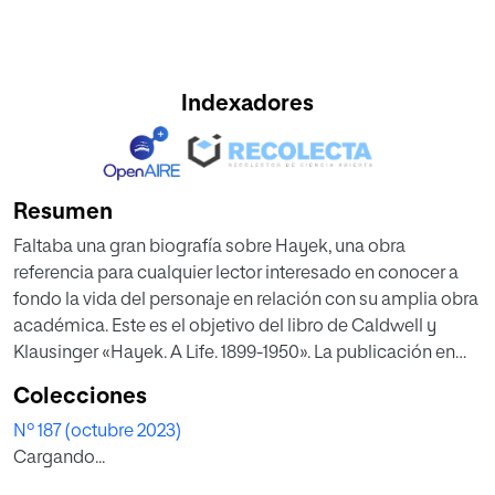
Indexadores
Resumen
Faltaba una gran biografía sobre Hayek, una obra
referencia para cualquier lector interesado en conocer a
fondo la vida del personaje en relación con su amplia obra
académica. Este es el objetivo del libro de Caldwell y
Klausinger «Hayek. A Life. 1899-1950». La publicación en
1944 de «Camino de servidumbre» significó un punto de
Colecciones
inflexión en su vida. Dicho título inicia una serie de obras
Nº 187 (octubre 2023)
en las que Hayek reflexionó «sobre el futuro de una
Cargando...
sociedad occidental que parecía dispuesta a abandonar
los principios básicos de la libertad». Destaca Cabrillo que