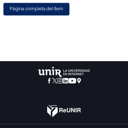
Hayek nunca fue un libertario radical: contaba con el
Página completa del ítem
derecho y el Estado para garantizar el desarrollo de un
orden político y económico liberal. Pero pensaba que,
«cuando el Estado pretende controlar y planificar la
economía, no sólo lo hace mal, desde el punto de vista de
la eficiencia, al carecer de la información necesaria para
ello; resulta, además, que abre el camino hacia la tiranía. Y,
en su libro, utilizó el ejemplo de Alemania para ilustrar sus
argumentos».