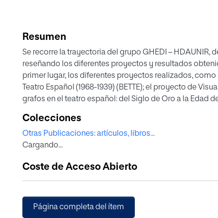
Resumen
Se recorre la trayectoria del grupo GHEDI – HDAUNIR, de
reseñando los diferentes proyectos y resultados obtenid
primer lugar, los diferentes proyectos realizados, como e
Teatro Español (1968-1939) (BETTE); el proyecto de Visu
grafos en el teatro español: del Siglo de Oro a la Edad 
los investigadores, procesos de trabajo y resultados de 
Colecciones
las tareas que se han llevado a cabo dentro del actual proyecto, que gira en dos
Otras Publicaciones: artículos, libros...
nutriendo BETTE de textos etiquetados en TEI, con un obj
Cargando...
dramaturgas de la Edad de Plata; y continuar con la inve
diferentes corpus que se integran en DraCor. Por último, 
Coste de Acceso Abierto
va dirigida al estudio y puesta en práctica de las posibilidades didáctica
TEI en estudiantes y profesores de niveles de Secundaria
describir la investigación llevada hasta la fecha, los p
aportaciones, así como los desafíos y retos que supone
Página completa del ítem
Humanidades Digitales aplicadas en el estudio del teatr