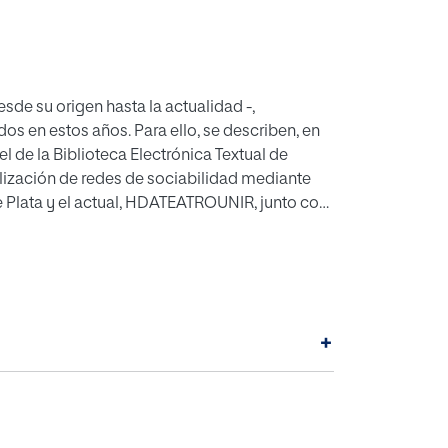
sde su origen hasta la actualidad -,
os en estos años. Para ello, se describen, en
l de la Biblioteca Electrónica Textual de
alización de redes de sociabilidad mediante
de Plata y el actual, HDATEATROUNIR, junto con
los tres proyectos. En segundo lugar, se indica
 vertientes: seguir
etivo claro de dar mayor visibilidad a las
stigación a partir de redes sociales de los
se apuesta por una tercera vía en el futuro, que
+
s de los textos dramáticos en
 y Bachillerato. Con todas ellas se pretende
roblemas encontrados y resueltos, las
n incluir las metodologías de las
o español de la Edad de Plata.