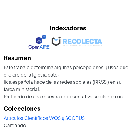
Indexadores
Resumen
Este trabajo determina algunas percepciones y usos que
el clero de la Iglesia cató-
lica española hace de las redes sociales (RR.SS.) en su
tarea ministerial.
Partiendo de una muestra representativa se plantea un
estudio cuantitativo en el que
Colecciones
queda evidenciado tanto que los clérigos disponen de
Artículos Científicos WOS y SCOPUS
medios suficientes para su activi-
Cargando...
dad, como cuáles son los usos y espacios habituales en
los que se centra su presencia y