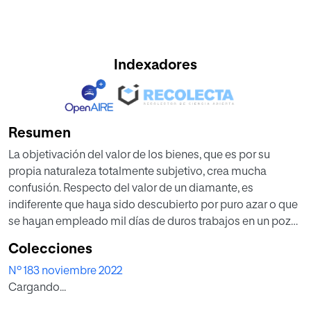
Indexadores
Resumen
La objetivación del valor de los bienes, que es por su
propia naturaleza totalmente subjetivo, crea mucha
confusión. Respecto del valor de un diamante, es
indiferente que haya sido descubierto por puro azar o que
se hayan empleado mil días de duros trabajos en un pozo
diamantífero. Carl Menger nos pone en la pista de qué es
Colecciones
pensar correctamente en Economía en su clásico e
Nº 183 noviembre 2022
influyente ensayo.
Cargando...