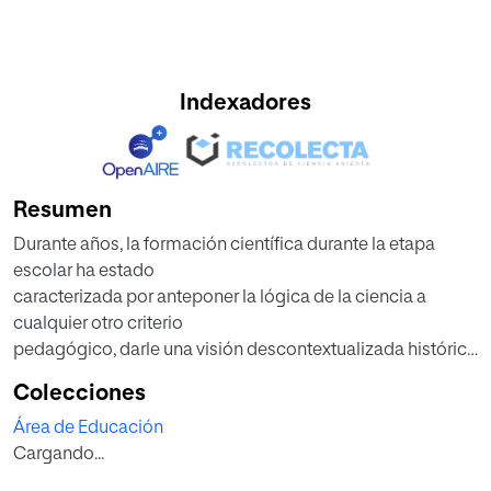
Indexadores
Resumen
Durante años, la formación científica durante la etapa
escolar ha estado
caracterizada por anteponer la lógica de la ciencia a
cualquier otro criterio
pedagógico, darle una visión descontextualizada histórica
y socialmente, y tener un
Colecciones
carácter básicamente memorístico. Como resultado de
Área de Educación
este enfoque, la sociedad de
Cargando...
hoy en día, aunque vive rodeada de elementos científico-
tecnológicos, muestra un