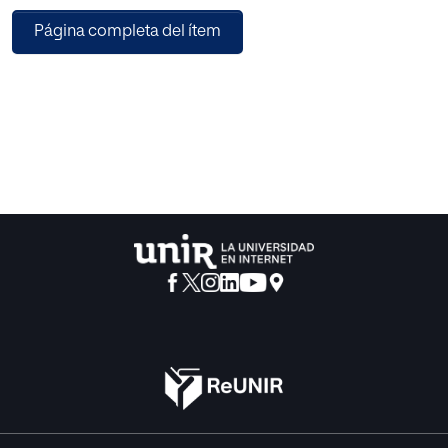
acusado desinterés hacia la ciencia y sus repercusiones
Página completa del ítem
sociales. Frente a este
enfoque tradicional de la enseñanza de las ciencias,
numerosos autores abogan por
otros modelos, como el expositivo basado en la teoría del
aprendizaje significativo
de Ausubel, que fomenten un aprendizaje científico más
profundo y reflexivo, y que
priorice la lógica del alumno a la de la ciencia. En línea con
esta corriente
pedagógica, el movimiento Ciencia-Tecnología-Sociedad
(CTS) defiende incluir en el
currículum de las materias científicas contenidos que
permitan descubrir la
interrelación ciencia-sociedad con el fin de mejorar la
motivación del alumnado
hacia la ciencia y su enseñanza y enriquecer su formación
científica de cara a su