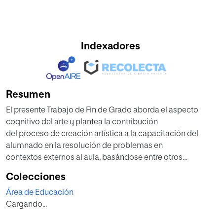
Indexadores
Resumen
El presente Trabajo de Fin de Grado aborda el aspecto
cognitivo del arte y plantea la contribución
del proceso de creación artística a la capacitación del
alumnado en la resolución de problemas en
contextos externos al aula, basándose entre otros
aspectos, en la igualdad de las fases de ambos
Colecciones
procesos mentales.
Área de Educación
Tomando como base teórica la didáctica de la Educación
Cargando...
Artística y los proyectos que en la
actualidad se están llevando a cabo en dicho ámbito, se