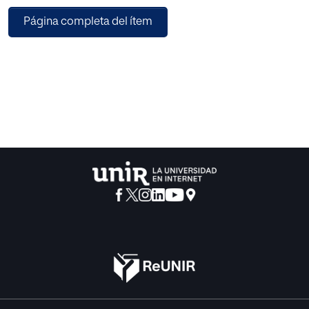
considera que la presencia del artista en el
Página completa del ítem
proceso de enseñanza-aprendizaje y la experimentación
del propio proceso de creación por parte
del alumnado es de vital importancia para favorecer la
mencionada mejora en la resolución de
problemas a través de la creación artística.
Teniendo en cuenta ambas premisas, se diseñan tres
propuestas de intervención en el aula,
contando para ello con la colaboración de tres artistas
plásticos.