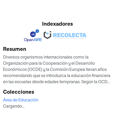
Indexadores
Resumen
Diversos organismos internacionales como la
Organización para la Cooperación y el Desarrollo
Económicos (OCDE) y la Comisión Europea llevan años
recomendando que se introduzca la educación financiera
en las escuelas desde edades tempranas. Según la OCDE,
la competencia financiera es “el conocimiento y la
Colecciones
comprensión de conceptos y riesgos financieros, así
Área de Educación
como las habilidades, la motivación y la confianza para
Cargando...
aplicar y comprender esos conocimientos, con el fin de
tomar decisiones eficaces en una gran variedad de