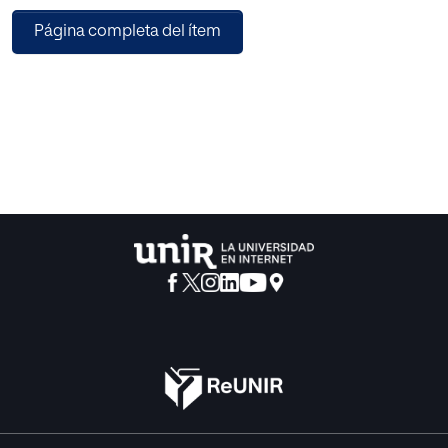
contextos, mejorando el bienestar financiero de los
Página completa del ítem
individuos y la sociedad, y permitiendo la participación
activa en la vida económica” (OCDE, 2012). La evaluación
de esta competencia en el año 2012 por parte del
Programa para la Evaluación Internacional de Estudiantes
(PISA), promovido por la OCDE, ha supuesto un avance
significativo en este sentido y la materialización del
reconocimiento de la importancia de la educación
económico – financiera en todo el mundo. En concreto, en
España, la enseñanza de la Economía se introdujo en el
Bachillerato con la LOGSE hace ya más de veinte años.
Durante todo este tiempo, la sociedad española ha sufrido
cambios relevantes que incrementan la necesidad de
formar a los jóvenes en materia financiera. En la
actualidad, la enseñanza de esta materia se sigue
circunscribiendo básicamente a la etapa de Bachillerato.
Sin embargo, los alumnos que son evaluados por PISA se
encuentran en la etapa secundaria obligatoria del sistema