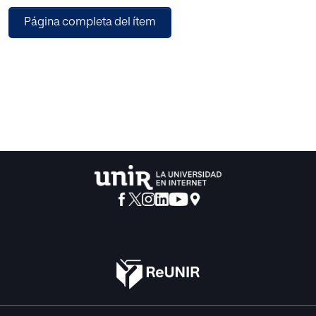
Página completa del ítem
El artículo estudia el proceso de inciación en la carrera
docente, y la ayuda que los profesores principiantes
pueden recibir de un mentor: un profesor de más
experiencia, encargado de guiar al principiante en el
proceso de desarrollo y de cambio interior que supone el
primer año de trabajo en la enseñanza. Durante este primer
año se produce un proceso de cambio y de
reorganización de los conocimientos, valores, actitudes y
conceptos que el profesor ha ido desarrollando durante su
proceso de formación inicial, hasta que el profesor
principiante logra desarrollar su propio estilo de
enseñanza.
El artículo profundiza en dos elementos básicos en la vida
profesional de los profesores principiantes: el primero, la
iniciación del profesor (teacher induction), es decir, la
forma en que la escuelas reciben a los nuevos profesores;
y el segundo, el apoyo que las escuelas prestan a los