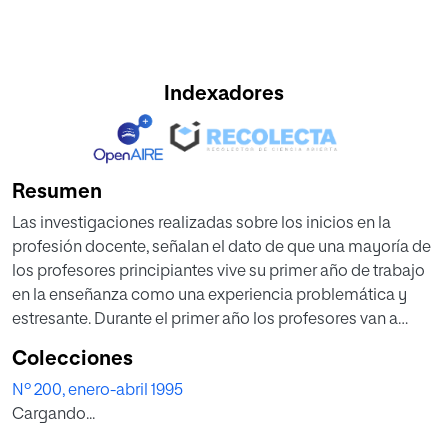
Indexadores
Resumen
Las investigaciones realizadas sobre los inicios en la
profesión docente, señalan el dato de que una mayoría de
los profesores principiantes vive su primer año de trabajo
en la enseñanza como una experiencia problemática y
estresante. Durante el primer año los profesores van a
desarrollar su propia identidad profesional: un
Colecciones
autoconcepto sobre cómo soy yo como profesor, y, al
Nº 200, enero-abril 1995
mismo tiempo tienen que aprender a utilizar los recursos
Cargando...
personales de que disponen para enfrentar con éxito las
situaciones de enseñanza.