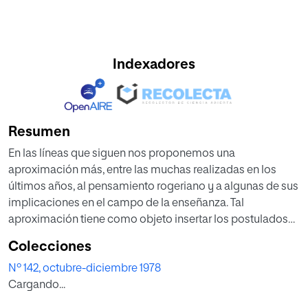
Indexadores
Resumen
En las líneas que siguen nos proponemos una
aproximación más, entre las muchas realizadas en los
últimos años, al pensamiento rogeriano y a algunas de sus
implicaciones en el campo de la enseñanza. Tal
aproximación tiene como objeto insertar los postulados
rogerianos en un contexto teórico-práctico que posibilite
Colecciones
una comprensión lo más equitativa posible de aquéllos.
Nº 142, octubre-diciembre 1978
Al analizar las relaciones entre las hipótesis rogerianas y la
Cargando...
enseñanza, es curioso constatar la coexistencia de
planteamientos casi antagónicos. En unos casos se