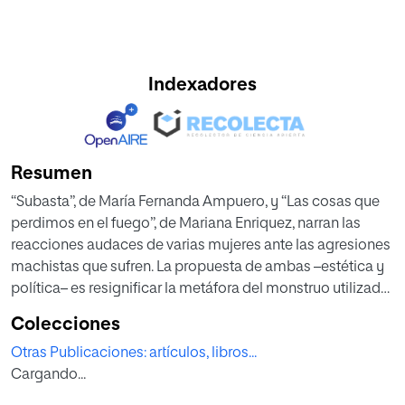
Indexadores
Resumen
“Subasta”, de María Fernanda Ampuero, y “Las cosas que
perdimos en el fuego”, de Mariana Enriquez, narran las
reacciones audaces de varias mujeres ante las agresiones
machistas que sufren. La propuesta de ambas –estética y
política– es resignificar la metáfora del monstruo utilizada
con personajes femeninos. Para cargarla de sentido, no
Colecciones
buscan su semejanza en el aspecto de sus protagonistas,
Otras Publicaciones: artículos, libros...
sino en su modo de actuar: los dos cuentos presentan
Cargando...
personajes con un comportamiento decididamente
monstruoso, que usan como estrategia para defenderse