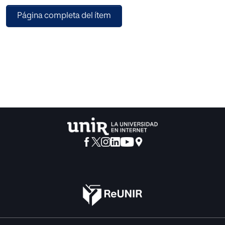
de contribuir al crecimiento y desarrollo de un sector en
Página completa del ítem
auge a través de medidas públicas de apoyo al mismo.
Desde un punto de vista económico, se atisban
previsiones de crecimiento en base a un sólido
crecimiento trimestral del PIB y a una favorable evolución
de los indicadores de producción, demanda y empleo. A
nivel social, la preocupación por la salud supone la razón
principal tanto para iniciarse en el consumo de productos
ecológicos como para continuar con el mismo.
Tecnológicamente, el sector está recibiendo ayudas
destinadas a I+D+i con el objetivo de mejorar las técnicas
existentes, desarrollar nuevas, industrializar las
producciones e incrementar la capacitación del personal.
Por último, España reúne las condiciones necesarias para
el desarrollo de este tipo de agricultura por su favorable
climatología.