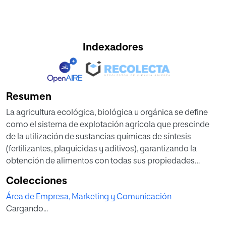
Indexadores
Resumen
La agricultura ecológica, biológica u orgánica se define
como el sistema de explotación agrícola que prescinde
de la utilización de sustancias químicas de síntesis
(fertilizantes, plaguicidas y aditivos), garantizando la
obtención de alimentos con todas sus propiedades
naturales y preservando el medio ambiente al limitar la
Colecciones
contaminación del aire, suelo y agua, además de
Área de Empresa, Marketing y Comunicación
incrementar la actividad biológica del suelo.
Cargando...
A pesar del clima de inestabilidad política instalado desde
las pasadas elecciones, en España existe un compromiso