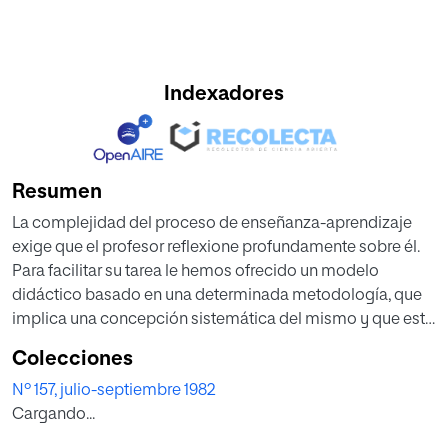
Indexadores
Resumen
La complejidad del proceso de enseñanza-aprendizaje
exige que el profesor reflexione profundamente sobre él.
Para facilitar su tarea le hemos ofrecido un modelo
didáctico basado en una determinada metodología, que
implica una concepción sistemática del mismo y que está
constituido por los siguientes elementos:
Colecciones
1ª Fase: Diagnóstico de las condiciones ambientales y
Nº 157, julio-septiembre 1982
personales.
Cargando...
2ª Fase: Determinación de objetivos.
3ª Fase: Elección de Estrategias: contenidos, metodología,