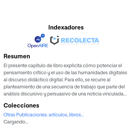
Indexadores
Resumen
El presente capítulo de libro explicita cómo potenciar el
pensamiento crítico y el uso de las humanidades digitales
al discurso didáctico digital. Para ello, se recurre al
planteamiento de una secuencia de trabajo que parte del
análisis discursivo y persuasivo de una noticia vinculada
con la violencia de género, con la que los alumnos pueden
Colecciones
desarrollar la competencia digital y la capacidad crítica
Otras Publicaciones: artículos, libros...
que se exige en la legislación educativa vigente.
Cargando...