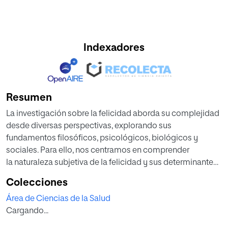
Indexadores
Resumen
La investigación sobre la felicidad aborda su complejidad
desde diversas perspectivas, explorando sus
fundamentos filosóficos, psicológicos, biológicos y
sociales. Para ello, nos centramos en comprender
la naturaleza subjetiva de la felicidad y sus determinantes.
La metodología empleada incluye
Colecciones
enfoques filosóficos, psicológicos positivos y
Área de Ciencias de la Salud
neurocientíficos, con instrumentos específicos para
Cargando...
evaluarla. Los resultados revelan que la felicidad se ve
influida por factores endógenos y exógenos,