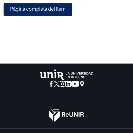
identificando además circuitos cerebrales asociados y
Página completa del ítem
destacando la interconexión de diversas
regiones cerebrales en su experiencia. La relación entre
felicidad y salud se evidencia en estudios que
vinculan el bienestar emocional con respuestas
fisiológicas positivas, longevidad, fortaleza
inmunológica y resiliencia frente a enfermedades. La
psicología positiva propone un enfoque integral
centrado en experiencias positivas, fortalezas y virtudes,
destacando la importancia del estado de
flow, la gratitud y la expresión creativa.