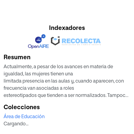
Indexadores
Resumen
Actualmente, a pesar de los avances en materia de
igualdad, las mujeres tienen una
limitada presencia en las aulas y, cuando aparecen, con
frecuencia van asociadas a roles
estereotipados que tienden a ser normalizados. Tampoco
se suele hablar al alumnado
Colecciones
sobre las dificultades que éstas tuvieron que enfrentar a lo
Área de Educación
largo de la historia para
Cargando...
acceder a la educación y a la investigación. Por ello, la
finalidad de este trabajo es