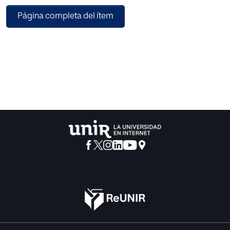
contribuir a proporcionar a las científicas un lugar en las
Página completa del ítem
aulas mediante una unidad
didáctica basada en la coeducación y con una carga
transversal predominante. Las
distintas actividades pasan por varias fases: introducción,
profundización, ampliación y
difusión. En la primera fase se pretende que el alumnado
empiece a ser consciente de la
escasa presencia de las mujeres en sus libros de texto y en
sus clases en general y se
pregunten el porqué de esta situación. En las siguientes
etapas los objetivos son varios:
presentar logros y circunstancias sociales que rodearon
las vidas de varias científicas,
ampliar información sobre las desigualdades en distintos
ámbitos y épocas y,
paralelamente, demostrar cómo a través de la puesta en
marcha de diversas iniciativas se