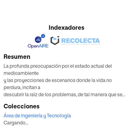
Indexadores
Resumen
La profunda preocupación por el estado actual del
medioambiente
y las proyecciones de escenarios donde la vida no
perdura, incitan a
descubrir la raíz de los problemas, de tal manera que se
pueda ser
Colecciones
capaz de plantear soluciones reales. Debido al impacto
Área de Ingeniería y Tecnología
del mundo
Cargando...
moderno, en el que el plástico es un material
omnipresente en la vida