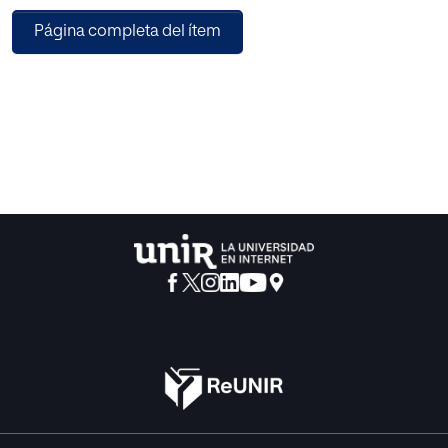
cotidiana, la salud de los océanos se ve amenazada por
Página completa del ítem
las grandes
cantidades de este material acumulado, desde la
superficie hasta las
profundidades menos exploradas.
Incentivados por la publicidad y el consumismo, hemos,
como humanidad, dejado de ser concientes de acciones
que afectan al planeta
y por ende a la sociedad, de manera negativa y que
pueden parecer
irreversibles. Este trabajo pretende cuestionar estos
paradigmas del
estilo de vida actual, generar pensamiento crítico desde la
investigación y plantear una solución para generar cambio
desde la concientización a través del diseño.