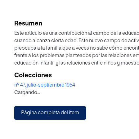
Resumen
Este artículo es una contribución al campo de la educació
cuando alcanza cierta edad. Este nuevo campo de activi
preocupa a la familia que a veces no sabe cómo encont
frente a los problemas planteados por las relaciones entre
educación infantil y las relaciones entre niños y maestro
el ambiente de la escuela o la universidad, la adaptación
Colecciones
colaboración con la escuela para desarrollar hábitos de
nº 47, julio-septiembre 1954
hacia el trabajo escolar, las formas de las relaciones en
Cargando...
y la regulación de todas las actividades educativas e ins
Página completa del ítem