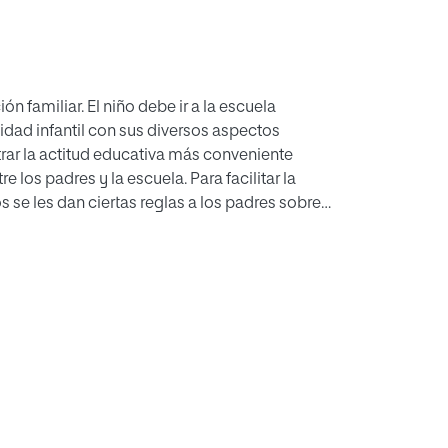
n familiar. El niño debe ir a la escuela
dad infantil con sus diversos aspectos
rar la actitud educativa más conveniente
 los padres y la escuela. Para facilitar la
s se les dan ciertas reglas a los padres sobre
 al nuevo ambiente, el trabajo del colegio, la
 puntualidad y orden, la actitud educativa
tre los padres y el colegio, cómo juzgar al niño
tructivas que se exigen al niño.