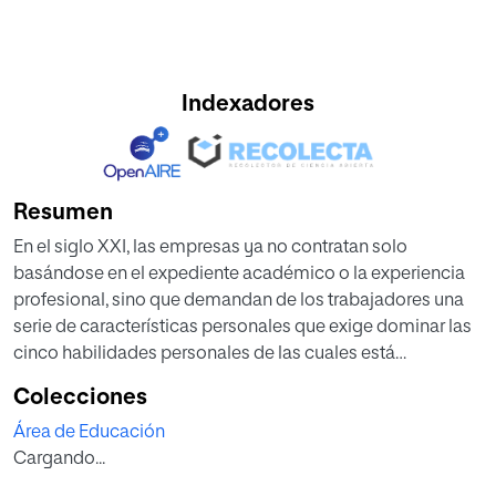
Indexadores
Resumen
En el siglo XXI, las empresas ya no contratan solo
basándose en el expediente académico o la experiencia
profesional, sino que demandan de los trabajadores una
serie de características personales que exige dominar las
cinco habilidades personales de las cuales está
compuesta la inteligencia emocional: Autoconocimiento,
Colecciones
autorregulación, motivación, empatía y habilidades
Área de Educación
sociales. Sin embargo en la asignatura de 2º de
Cargando...
Bachillerato, Economía de la empresa no se hace
referencia alguna a esta nueva realidad.