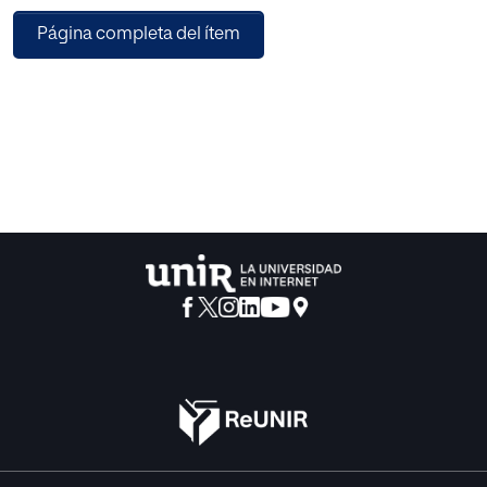
Por ello, la presente investigación se configura con el
Página completa del ítem
objetivo de valorar la necesidad de incluir contenidos
relacionados con la inteligencia emocional en la empresa
en el currículo, con la idea de que los alumnos conozcan la
importancia de la inteligencia emocional como variable
decisiva de éxito en la empresa.
Se realizó una investigación mixta, formada por una
revisión bibliográfica para conocer la fundamentación del
término y su relación con la empresa; y un estudio de
campo, formalizado en la aplicación de un cuestionario a
un grupo de 22 alumnos de la asignatura de 2º de
bachillerato, Economía de la empresa, para conocer sus
conocimientos y capacidades, con respecto a la
inteligencia emocional. La investigación demostró la
importancia de dominar las habilidades que componen la
inteligencia emocional. Sin embargo, tras analizar los
resultados, se comprobó que nuestros alumnos poseían
profundas carencias en el tema.