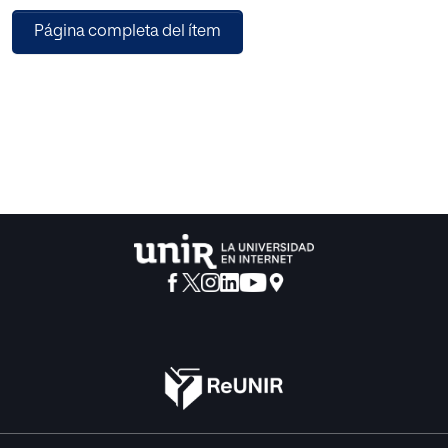
(2005). Los resultados obtenidos en estas pruebas
Página completa del ítem
permiten comprobar que existe relación entre los patrones
motrices y la escritura, y con el rendi-miento académico
musical.
Una vez se estableció el diagnóstico, se planteó la
realización de un programa de intervención para la mejora
de aquellos aspectos que debían potenciarse mediante la
utli-zación del aprendizaje musical.