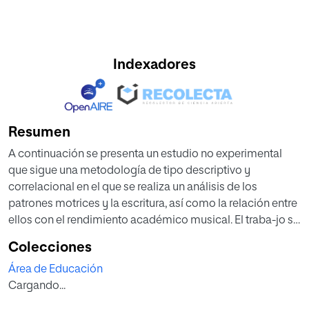
Indexadores
Resumen
A continuación se presenta un estudio no experimental
que sigue una metodología de tipo descriptivo y
correlacional en el que se realiza un análisis de los
patrones motrices y la escritura, así como la relación entre
ellos con el rendimiento académico musical. El traba-jo se
ha llevado a cabo con una muestra de 27 alumnos del
Colecciones
Primer Ciclo de Educación Primaria de dos colegios de
Área de Educación
ámbito rural situados en la provincia de Badajoz.
Cargando...
Para la realización del mismo se han utilizado las pruebas
motrices y de escritura de Sa-tuiste, Martín Lobo y Ayala