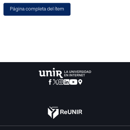
de servir al bien común para servir eficazmente al bien
Página completa del ítem
individual.
Por tres caminos sirve la educación al bien común:
Fortaleciendo
en el hombre la capacidad para producir y alcanzar los
bienes espirituales
y gozarse en ellos, desarrollando la capacidad de
producción de
bienes materiales, y despertando y fortaleciendo la
capacidad de renuncia.