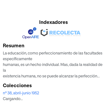
Indexadores
Resumen
La educación, como perfeccionamiento de las facultades
específicamente
humanas, es un hecho individual. Mas, dada la realidad de
la
existencia humana, no se puede alcanzar la perfección
individual prescindiendo
Colecciones
de los factores sociales, ya que el bien individual tiene
nº 38, abril-junio 1952
estrechas
Cargando...
relaciones con el bien común; de suerte que la educación
ha