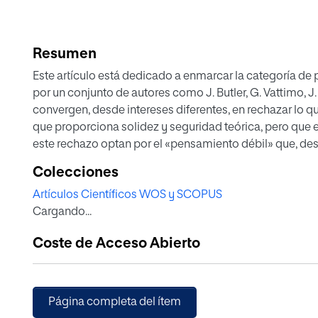
Resumen
Este artículo está dedicado a enmarcar la categoría de
por un conjunto de autores como J. Butler, G. Vattimo,
convergen, desde intereses diferentes, en rechazar lo 
que proporciona solidez y seguridad teórica, pero que es
este rechazo optan por el «pensamiento débil» que, desd
más abierto a una política y una interacción ética no vio
Colecciones
Artículos Científicos WOS y SCOPUS
Cargando...
Coste de Acceso Abierto
Página completa del ítem