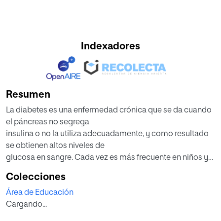
Indexadores
Resumen
La diabetes es una enfermedad crónica que se da cuando
el páncreas no segrega
insulina o no la utiliza adecuadamente, y como resultado
se obtienen altos niveles de
glucosa en sangre. Cada vez es más frecuente en niños y
niñas de Educación Infantil,
Colecciones
haciéndose más habitual contar con algún alumno con
Área de Educación
esta enfermedad.
Cargando...
En la elección de este tema ha pesado en gran medida mi
circunstancia personal