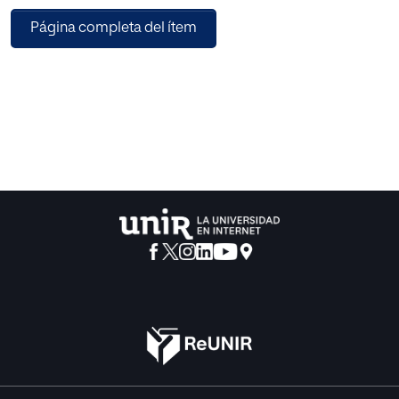
puesto que formo parte de esa población, cada día más
Página completa del ítem
abundante de enfermos con
diabetes tipo 1.
Esta propuesta de intervención va dirigida a un grupo de
alumnos/as del Tercer
Nivel del Segundo Ciclo de Educación Infantil y a su
tutor/a.
Para el logro de los objetivos propuestos se realizarán
diferentes actividades
dirigidas al profesorado, al alumnado y a la familia. Se
contará con la colaboración de la
Asociación de Diabéticos de Tenerife.
El punto de partida será el recabar información sobre los
conocimientos que de
este tema tienen los adultos responsables del alumnado
diabético mediante un
cuestionario.