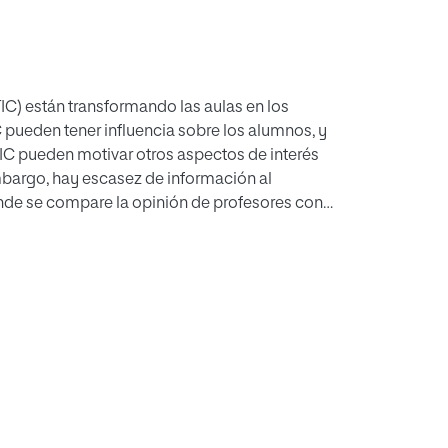
IC) están transformando las aulas en los
C pueden tener influencia sobre los alumnos, y
TIC pueden motivar otros aspectos de interés
mbargo, hay escasez de información al
onde se compare la opinión de profesores con
o completo de 1º de Bachillerato y su
istas a este último colectivo, para determinar
ontienen actitudes mayoritariamente positivas
o, al estudio e interés por las asignaturas, y a