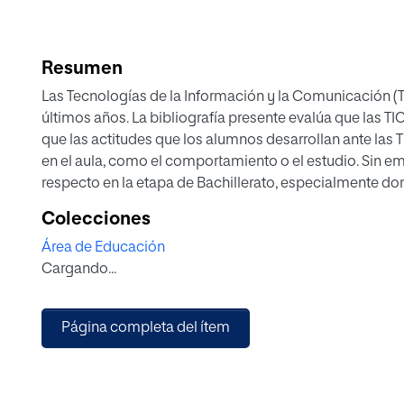
Resumen
Las Tecnologías de la Información y la Comunicación (T
últimos años. La bibliografía presente evalúa que las TI
que las actitudes que los alumnos desarrollan ante las 
en el aula, como el comportamiento o el estudio. Sin e
respecto en la etapa de Bachillerato, especialmente d
la de sus alumnos. Se ha realizado un estudio en un curs
Colecciones
profesorado, incluyendo un cuestionario común y entrev
Área de Educación
las actitudes existentes hacia las TIC. Los resultados c
Cargando...
entre ambos, en especial referencia al trabajo cooperativ
las posibilidades de aprendizaje que ofrecen las TIC.
Página completa del ítem