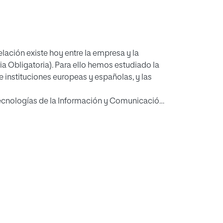
lación existe hoy entre la empresa y la
 Obligatoria). Para ello hemos estudiado la
e instituciones europeas y españolas, y las
cnologías de la Información y Comunicación
o escolar prematuro, o las experiencias
sarrollado una propuesta didáctica original
ipos de proyectos. Ésta la enfocamos para
ligatoria (ESO), y añadimos el uso de las TIC