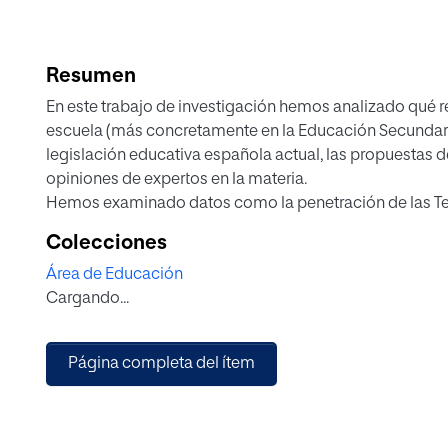
Resumen
En este trabajo de investigación hemos analizado qué re
escuela (más concretamente en la Educación Secundaria
legislación educativa española actual, las propuestas d
opiniones de expertos en la materia.
Hemos examinado datos como la penetración de las Te
(TIC) en las empresas y escuelas, las cifras de abandon
Colecciones
docentes con metodologías empresariales.
Área de Educación
A partir de los resultados de la investigación, hemos de
Cargando...
basada en una metodología empresarial actual: los equ
alumnos del tercer curso de la Educación Secundaria Ob
mediante el software colaborativo.
Página completa del ítem