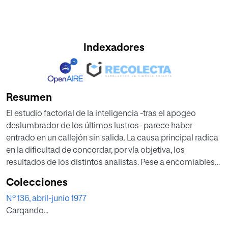
Indexadores
Resumen
El estudio factorial de la inteligencia -tras el apogeo
deslumbrador de los últimos lustros- parece haber
entrado en un callejón sin salida. La causa principal radica
en la dificultad de concordar, por vía objetiva, los
resultados de los distintos analistas. Pese a encomiables
ensayos, se carece de un método que concilie el catálogo
Colecciones
de factores acumulados. Nuestro método de análisis
Nº 136, abril-junio 1977
dimensional, simulacro del factorial, con menos títulos de
Cargando...
garantía científica, pero con otras posibilidades a causa
de una estructura más sencilla, ha facilitado este primer