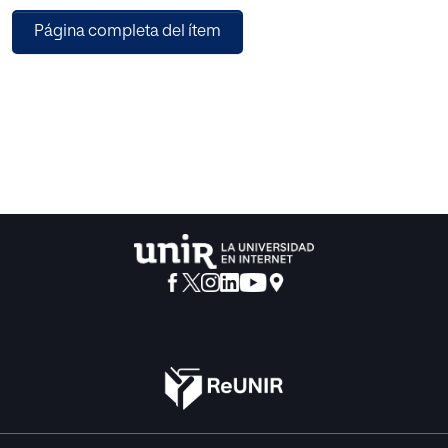
investigación va enfocada a poder analizar si algunos
Página completa del ítem
juegos que desarrollan
capacidades y habilidades lógicas ayuda a los niños a
potenciar este tipo de
inteligencia. Se han pasado cuestionarios a los tutores
antes de jugar con los
niños a los diferentes juegos propuestos y después para
poder comprobar si ha
habido avances y mejoras en las habilidades lógico-
matemáticas. Los
resultados obtenidos promueven el uso de diferentes
juegos manipulativos
lógicos dentro del aula ya que los niños han trabajado
satisfactoriamente los
contenidos seleccionados obteniendo mejores
resultados después de las dos
sesiones de juegos lógicos. Se han propuesto actividades
de mejora para