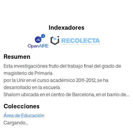
Indexadores
Resumen
Esta investigaciónes fruto del trabajo final del grado de
magisterio de Primaria
por la Unir en el curso académico 2011-2012, se ha
desarrollado en la escuela
Shalom ubicada en el centro de Barcelona, en el barrio de
l’Eixample. Es un
Colecciones
trabajo de investigación sobre el aprendizaje de la lógica
Área de Educación
en tercero de primaria
Cargando...
en el curso 2011-2012 en el tercer trimestre de este año
académico. La