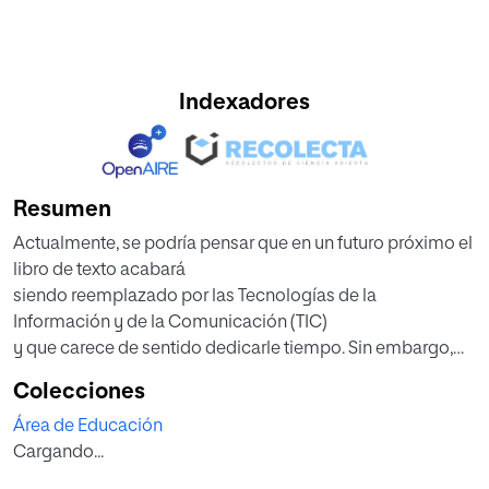
Indexadores
Resumen
Actualmente, se podría pensar que en un futuro próximo el
libro de texto acabará
siendo reemplazado por las Tecnologías de la
Información y de la Comunicación (TIC)
y que carece de sentido dedicarle tiempo. Sin embargo,
no hay aún evidencias claras
Colecciones
para tal afirmación. De hecho, según algunos autores, la
Área de Educación
evolución de los materiales
Cargando...
didácticos todavía no ha llegado a reemplazar al material
en formato papel, aunque sea