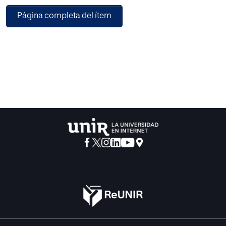
cada vez más frecuente el uso de soportes digitales.
Página completa del ítem
Además, tampoco está claro si el
libro de texto será completamente sustituido por los
formatos electrónicos o si
continuará existiendo en formato impreso, lo que
probablemente parece que ocurrirá.
Tras un breve estudio sobre la posición que ocupan los
libros de texto como
material educativo, parece importante comprobar su
calidad y adecuación al proceso
de enseñanza-aprendizaje. El presente trabajo analiza la
forma en la que varios libros
de texto del segundo ciclo de la Educación Secundaria
Obligatoria (ESO) presentan los
contenidos relacionados con la Física, dentro de la
materia ‘Física y Química’.
Por ello, mediante la aplicación de una herramienta, se
analizan algunos libros de