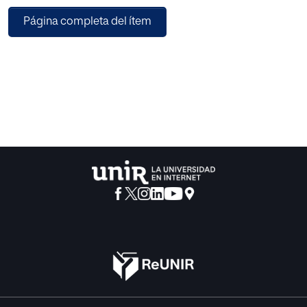
aprovechar los beneficios que aporta el trabajo
Página completa del ítem
cooperativo, ya que se trata de un recurso didáctico que
implica una tarea cooperativa.
Para abordar esta investigación, en primer lugar, se ha
realizado un estudio bibliográfico sobre aspectos claves
que actuaran como eje de la investigación, tales como:
trabajo cooperativo, motivación y creatividad en el
alumnado o la implantación de las webquest como
recurso didáctico en el aula.
Una vez realizada la revisión bibliográfica, se procedió a
realizar el trabajo de campo, analizando la situación y las
características de los alumnos que participaran en la
investigación. Además, se diseñó una webquest que luego
se pondría en práctica como actividad de enseñanza
aprendizaje en el citado grupo de 1º de la ESO.
Por último, se elaboró un cuestionario para el docente y
para los alumnos donde se les pedía su opinión acerca de
la webquest, en un intento de confirmar su adaptabilidad y