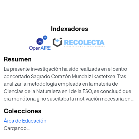
Indexadores
Resumen
La presente investigación ha sido realizada en el centro
concertado Sagrado Corazón Mundaiz Ikastetxea. Tras
analizar la metodología empleada en la materia de
Ciencias de la Naturaleza en 1 de la ESO, se concluyó que
era monótona y no suscitaba la motivación necesaria en el
alumnado. Por lo tanto, en un intento de fomentar tanto la
Colecciones
citada motivación como la creatividad en el alumnado se
Área de Educación
ha optado por introducir la webquest como recurso
Cargando...
didáctico que promocione ambas cualidades.
Además, mediante el uso de la webquest, se busca