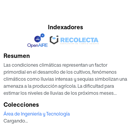
Indexadores
Resumen
Las condiciones climáticas representan un factor
primordial en el desarrollo de los cultivos, fenómenos
climáticos como lluvias intensas y sequias simbolizan una
amenaza a la producción agrícola. La dificultad para
estimar los niveles de lluvias de los próximos meses
representa una limitante a fin de evaluar si una zona es
Colecciones
apropiada para la agricultura, además de aumentar el
Área de Ingeniería y Tecnología
riesgo de pérdida parcial o total de los cultivos como
Cargando...
consecuencia de sequias o inundaciones. En el presente
trabajo se plantea la construcción de un modelo