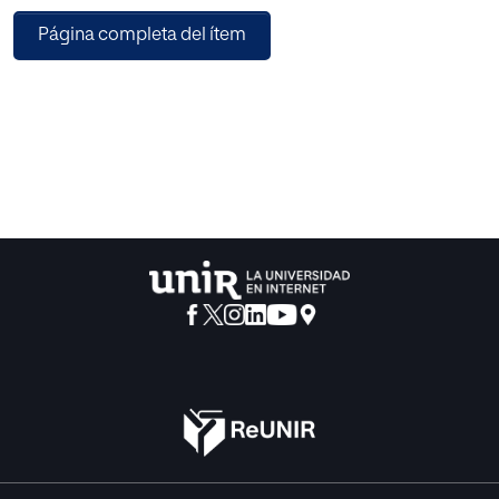
predictivo capaz de estimar los niveles de precipitación
Página completa del ítem
para los próximos doce meses utilizando el historial
climático de la región de Cundinamarca, en Colombia.
Posteriormente, analizando las predicciones del modelo
se propone la identificación de las zonas y meses
propicios para la agricultura. El modelo predictivo utiliza
técnicas de aprendizaje automatizado (machine learning)
que permitirán al modelo aprender de los datos climáticos
históricos con el fin de generar predicciones. Los
resultados generados por el modelo preservan la
tendencia de los niveles de lluvia registrados en los
históricos de las zonas examinadas. Finalmente,
analizando las predicciones se identificaron las zonas y
meses adecuados para actividades agrícolas.