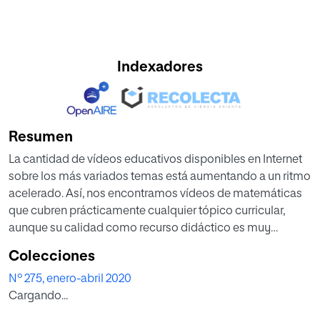
Indexadores
Resumen
La cantidad de vídeos educativos disponibles en Internet
sobre los más variados temas está aumentando a un ritmo
acelerado. Así, nos encontramos vídeos de matemáticas
que cubren prácticamente cualquier tópico curricular,
aunque su calidad como recurso didáctico es muy
desigual. En consecuencia, es necesario proporcionar a
Colecciones
los profesores herramientas que les permitan analizar la
Nº 275, enero-abril 2020
pertinencia del uso de estos vídeos, teniendo en cuenta
Cargando...
los diversos aspectos implicados. En este trabajo se
describe el diseño, implementación y resultados de una