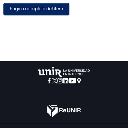
acción formativa con 93 futuros maestros de educación
Página completa del ítem
primaria, orientada al desarrollo de la competencia de
análisis de la idoneidad didáctica de vídeos sobre
proporcionalidad. El análisis a priori del vídeo reveló
errores e imprecisiones significativas en las definiciones,
proposiciones y procedimientos, así como carencias o
inexactitudes en los argumentos, por lo que el nivel de
idoneidad epistémica se valora como media. Sin
embargo, la mayoría de los futuros docentes valoraron su
grado de idoneidad como alto en casi todos los
componentes. Los estudiantes consideran positivo el
estudio de la idoneidad didáctica y su implementación a
través de componentes e indicadores, considerando que
esta actividad facilita la reflexión profesional. No obstante,
el dominio de esta herramienta requiere incrementar el
número y variedad de vídeos para analizar y mayor
discusión colectiva de los resultados de los análisis que
realizan los estudiantes.