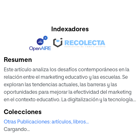
Indexadores
Resumen
Este artículo analiza los desafíos contemporáneos en la
relación entre el marketing educativo y las escuelas. Se
exploran las tendencias actuales, las barreras y las
oportunidades para mejorar la efectividad del marketing
en el contexto educativo. La digitalización y la tecnología,
la competencia y diferenciación, las expectativas de los
Colecciones
estudiantes y padres, y la sostenibilidad y responsabilidad
Otras Publicaciones: artículos, libros...
social son áreas clave que requieren atención. Se
Cargando...
presentan estrategias innovadoras para superar estos
desafíos, incluyendo la comunicación efectiva, las