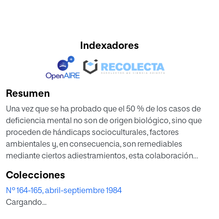
Indexadores
Resumen
Una vez que se ha probado que el 50 % de los casos de
deficiencia mental no son de origen biológico, sino que
proceden de hándicaps socioculturales, factores
ambientales y, en consecuencia, son remediables
mediante ciertos adiestramientos, esta colaboración
presenta una serie de ejemplos concretos y reales
Colecciones
basados en cuatro tipos de programas psicosociales:
Nº 164-165, abril-septiembre 1984
estimulación precoz, programas de desarrollo del
Cargando...
pensamiento, enriquecimiento instrumental y proyecto de
inteligencia. Estos programas han sido realizados a gran