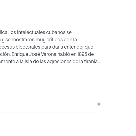
ica, los intelectuales cubanos se
 y se mostraron muy críticos con la
ocesos electorales para dar a entender que
ión. Enrique José Varona habló en 1895 de
ente a la Isla de las agresiones de la tiranía
ara Varona, la revolución política no era el
rimero, que luego debería completarse con la
 gracias sobre todo a la educación del pueblo.
+