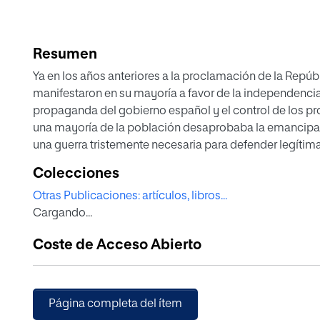
Resumen
Ya en los años anteriores a la proclamación de la Repúbl
manifestaron en su mayoría a favor de la independencia
propaganda del gobierno español y el control de los pr
una mayoría de la población desaprobaba la emancipac
una guerra tristemente necesaria para defender legítimam
(9), siguiendo el patrón independentista de José Martí. P
Colecciones
último eslabón de la cadena independentista, sino el p
Otras Publicaciones: artículos, libros...
separación cultural e identitaria del modelo peninsular,
Cargando...
Coste de Acceso Abierto
Página completa del ítem