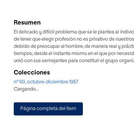
Resumen
El delicado y difícil problema que se le plantea al indi
de tener que elegir profesión no es privativo de nuestros
debido de preocupar al hombre, de manera real y prácti
tiempos; desde el instante mismo en el que por necesi
unió con sus semejantes para constituir el grupo organi
cada individuo ejercería su función diferenciada de a
Colecciones
y en beneficio propio y de la comunidad.
nº 60, octubre-diciembre 1957
Lo que sí pertenece a nuestros días es el haber dado for
Cargando...
a esta vital cuestión, que pretende acomodar, en recipr
sujeto, con el objeto sobre el que actúa durante el trabaj
y compleja problemática que suscita esta doble neces
Página completa del ítem
escible de lo que conocemos propiamente con los nom
y Selección Profesionales, aunque bien mirada la cue
quedarnos para nuestras tareas de especulación con el
concepto, toda vez que la Orientación abarca y compren