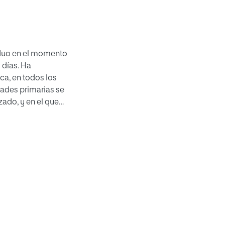
viduo en el momento
 días. Ha
ca, en todos los
dades primarias se
zado, y en el que
cuerdo con sus capacidades
ma científica
ocidad mutua, al
o. La intrincada
idad cae dentro del campo
bres de Orientación
stión solamente debiéramos
 primer
de a la Selección.