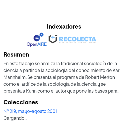
Indexadores
Resumen
En este trabajo se analiza la tradicional sociología de la
ciencia a partir de la sociología del conocimiento de Karl
Mannheim. Se presenta el programa de Robert Merton
como el artífice de la sociología de la ciencia y se
presenta a Kuhn como el autor que pone las bases para
que se inaugure un nuevo paradigma en la sociología de la
Colecciones
ciencia.
Nº 219, mayo-agosto 2001
Cargando...
Se defiende en este artículo que la obra de Kuhn en su
conjunto, es el marco para la aparición de los programas