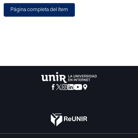
actuales sobre sociología de la ciencia que se conocen
Página completa del ítem
bajo la expresión “sociologías del conocimiento
científico”. Finalmente, se valoran algunas cuestiones
pedagógicas tomando como base aspectos no
obsoletos de la tradicional sociología de la ciencia de
Merton. Se pone de manifiesto que la pedagogía ha
seguido, en cuestiones de sociología de la ciencia, los
mismos patrones que las demás ciencias sociales. Se
ponen de relieve algunos logros y avances que ha
experimentado recientemente la pedagogía.