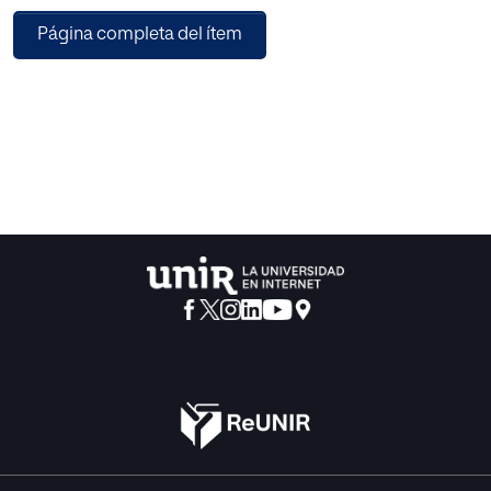
segunda lengua a la gramática, la comprensión lectora y
Página completa del ítem
la expresión escrita.
En segundo lugar se propone el trabajo de la expresión
oral a través del uso de las TIC, proponiendo una actividad
significativa y valorando su implementación en tres clases
de 3º de Secundaria de un Instituto público de Velletri
(Roma). El estudio pretende realizar una investigación de
naturaleza mixta: cualitativa y cuantitativa. En él se observa
el desarrollo de esta actividad con el objetivo de registrar
determinados aspectos de la exposición oral de los
alumnos. A continuación se clasifican y se contabilizan los
datos para elaborar un análisis descriptivo.
Con esta investigación se busca incorporar las
tecnologías de la información y la comunicación con la
finalidad de solucionar las dificultades en el desarrollo de
la expresión oral y estimular el aprendizaje completo del
español LE.