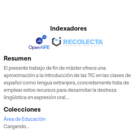
Indexadores
Resumen
El presente trabajo de fin de máster ofrece una
aproximación a la introducción de las TIC en las clases de
español como lengua extranjera, concretamente trata de
emplear estos recursos para desarrollar la destreza
lingüística en expresión oral.
Así, en primer lugar se presentan las diferentes destrezas
Colecciones
lingüísticas y la importancia de su integración en las
Área de Educación
clases de lengua extranjera. Se dará especial relevancia a
Cargando...
la expresión oral y a su desarrollo en el aula, lejos de las
viejas prácticas que limitaban el aprendizaje de una