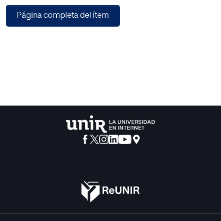
autoevaluación del alumnado en el aula, a veces se
Página completa del ítem
convierten en meros
instrumentos para hacer ejercicios o actividades sin que
provoquen la reflexión del
estudiante. Por otro lado, los recursos basados en las TIC
son cada vez más
utilizados en las aulas, ya que entre las ventajas que
ofrecen, se encuentra el
atractivo que supone su empleo para los estudiantes. En
este trabajo se propone la
implantación de unas herramientas TIC para elaborar
cuestionarios basados en el
juego, con el fin de que los alumnos puedan realizar la
autoevaluación sobre unos
contenidos concretos en el aula. Los resultados obtenidos
en las aulas de 4º de ESO y 2º de Bachillerato al llevar a
cabo los respectivos cuestionarios basados en el juego
demostraron que los alumnos disfrutaron realizando las