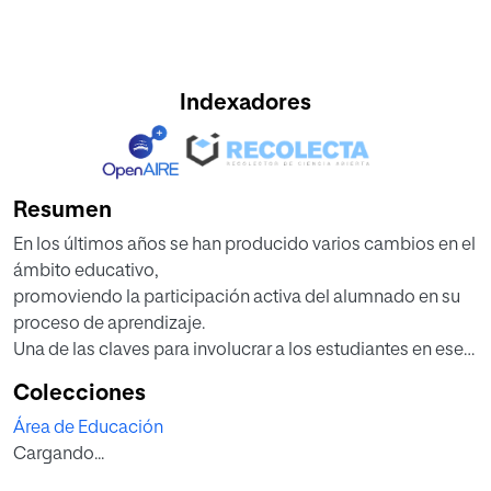
Indexadores
Resumen
En los últimos años se han producido varios cambios en el
ámbito educativo,
promoviendo la participación activa del alumnado en su
proceso de aprendizaje.
Una de las claves para involucrar a los estudiantes en ese
proceso reside en que el
Colecciones
propio alumno realice la valoración y reflexión sobre sus
Área de Educación
conocimientos, es decir,
Cargando...
que realice su autoevaluación. Aunque existen muchos
recursos para fomentar la